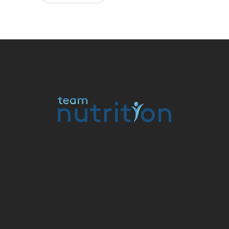
Alternative:
Nutrition Genève, nutrition Veyrier,
diététicienne Genève, manger bien,
nutrition et diététique, consultation
diététique, consultation nutritionniste,
nutrition équilibrée, nutrition en ligne.