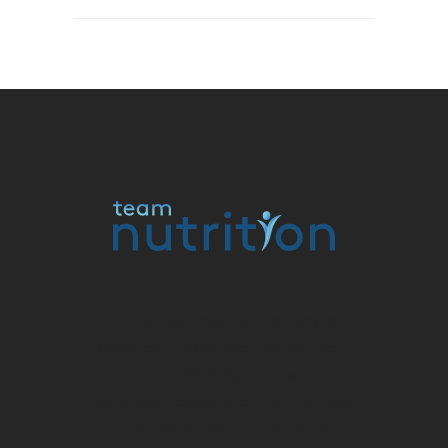
Nutrition Genève, nutrition Veyrier,
diététicienne Genève, manger bien,
nutrition et diététique, consultation
diététique, consultation nutritionniste,
nutrition équilibrée, nutrition en ligne.