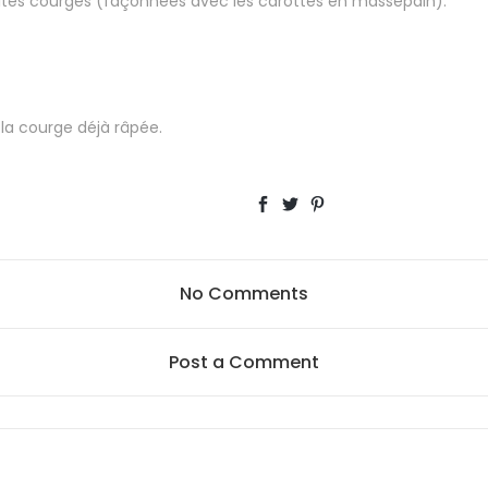
tites courges (façonnées avec les carottes en massepain).
 la courge déjà râpée.
No Comments
Post a Comment