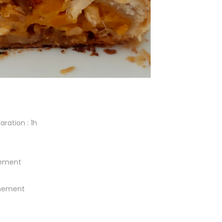
tion : 1h
rement
finement