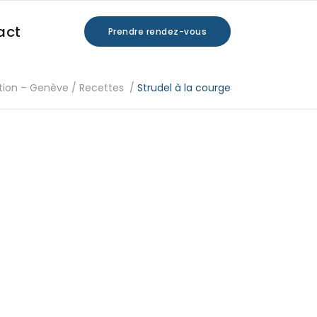
act
Prendre rendez-vous
tion – Genève
/
Recettes
/
Strudel à la courge