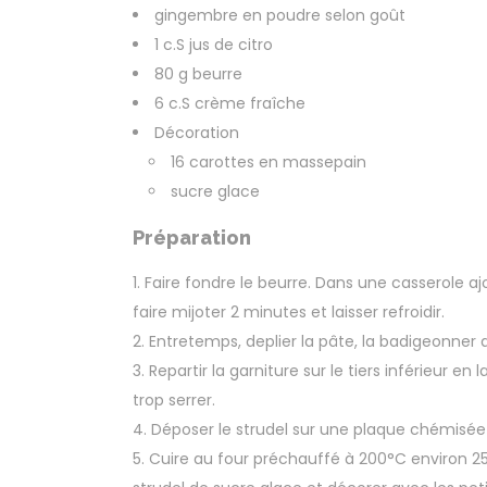
gingembre en poudre selon goût
1 c.S jus de citro
80 g beurre
6 c.S crème fraîche
Décoration
16 carottes en massepain
sucre glace
Préparation
Faire fondre le beurre. Dans une casserole ajo
faire mijoter 2 minutes et laisser refroidir.
Entretemps, deplier la pâte, la badigeonner a
Repartir la garniture sur le tiers inférieur e
trop serrer.
Déposer le strudel sur une plaque chémisée
Cuire au four préchauffé à 200°C environ 25 m