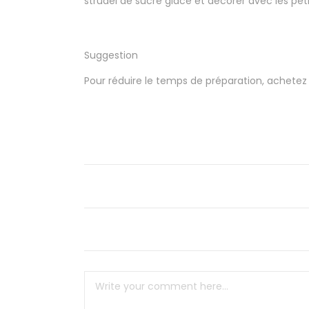
strudel de sucre glace et décorer avec les pe
Suggestion
Pour réduire le temps de préparation, achetez