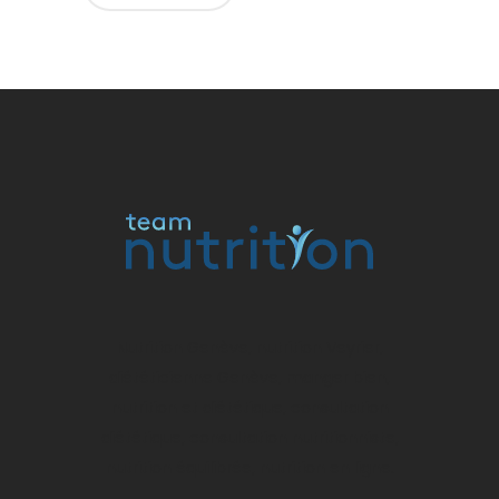
Alternative:
Nutrition Genève, nutrition Veyrier,
diététicienne Genève, manger bien,
nutrition et diététique, consultation
diététique, consultation nutritionniste,
nutrition équilibrée, nutrition en ligne.